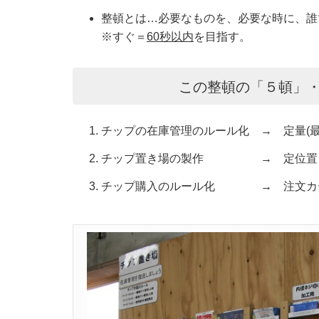
整頓とは…必要なものを、必要な時に、誰
※すぐ＝
60
秒以内
を目指す。
この整頓の「５頓」・
チップの在庫管理のルール化 → 定量(最
チップ置き場の製作 → 定位置・
チップ購入のルール化 → 注文カー