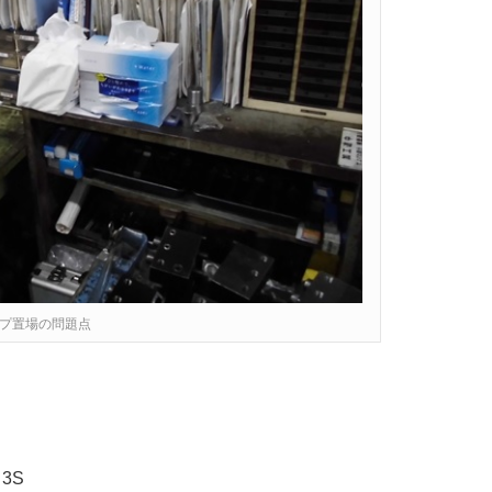
プ置場の問題点
＝3S