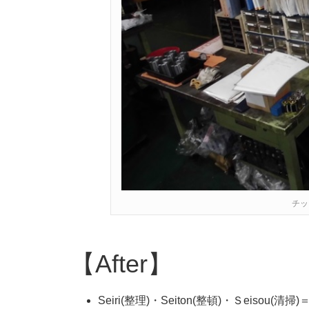
チッ
【After】
Seiri(整理)・Seiton(整頓)・Ｓeisou(清掃)