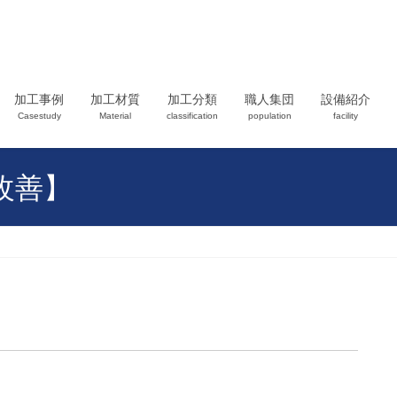
加工事例
加工材質
加工分類
職人集団
設備紹介
Casestudy
Material
classification
population
facility
改善】