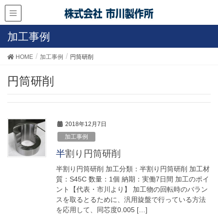
加工事例
HOME
加工事例
円筒研削
円筒研削
2018年12月7日
加工事例
半割り円筒研削
半割り円筒研削 加工分類：半割り円筒研削 加工材
質：S45C 数量：1個 納期：実働7日間 加工のポイ
ント【代表・市川より】 加工物の回転時のバラン
スを取るとるために、汎用旋盤で行っている方法
を応用して、同芯度0.005 […]